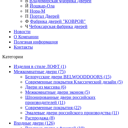
В
Владимирская Фабрика Дверей
Й
Йошкар-Ола
Н
Нора-М
П
Портал Дверей
Ф
Фабрика дверей "КОВРОВ"
Ч
Чебоксарская фабрика дверей
Новости
О Компании
Полезная информация
Контакты
Категории
Изделия в стиле ЛОФТ (1)
Межкомнатные двери (75)
Белорусские двери BELWOODDOORS (15)
Современные покрытия Классический дизайн (5)
Двери из массива (6)
Межкомнатные двери эконом (5)
Шпонированные двери российских
производителей (11)
Современные покрытия (22)
Эмалевые двери российского производства (11)
Распродажа (8)
Входные двери (126)