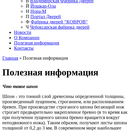
В
Владимирская Фабрика Дверей
Й
Йошкар-Ола
Н
Нора-М
П
Портал Дверей
Ф
Фабрика дверей "КОВРОВ"
Ч
Чебоксарская фабрика дверей
Новости
О Компании
Полезная информация
Контакты
Главная
» Полезная информация
Полезная информация
Что такое шпон
Шпон - это тонкий слой древесины определенной толщины,
произведенный лущением, строганием, или распиливанием
бревен. При производстве строганого шпона бегающий нож
строгает предварительно закрепленное бревно (в то время как
при получении лущеного шпона бревно вращается вокруг
неподвижного ножа). Таким образом, получают листы шпона
толщиной от 0,2 до 3 мм. В современном мире наибольшее