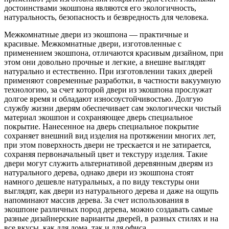
достоинствами экошпона являются его экологичность,
натуральность, безопасность и безвредность для человека.
Межкомнатные двери из экошпона — практичные и
красивые. Межкомнатные двери, изготовленные с
применением экошпона, отличаются красивым дизайном, при
этом они довольно прочные и легкие, а внешне выглядят
натурально и естественно. При изготовлении таких дверей
применяют современные разработки, в частности вакуумную
технологию, за счет которой двери из экошпона прослужат
долгое время и обладают износоустойчивостью. Долгую
службу жизни дверям обеспечивает сам экологически чистый
материал экошпон и сохраняющее дверь специальное
покрытие. Нанесенное на дверь специальное покрытие
сохраняет внешний вид изделия на протяжении многих лет,
при этом поверхность двери не трескается и не затирается,
сохраняя первоначальный цвет и текстуру изделия. Такие
двери могут служить альтернативой деревянным дверям из
натурального дерева, однако двери из экошпона стоят
намного дешевле натуральных, а по виду текстуры они
выглядят, как двери из натурального дерева и даже на ощупь
напоминают массив дерева. За счет использования в
экошпоне различных пород дерева, можно создавать самые
разные дизайнерские варианты дверей, в разных стилях и на
все вкусы, как для дома, так и для офиса.