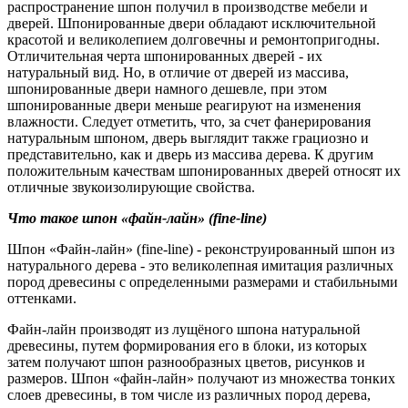
распространение шпон получил в производстве мебели и
дверей. Шпонированные двери обладают исключительной
красотой и великолепием долговечны и ремонтопригодны.
Отличительная черта шпонированных дверей - их
натуральный вид. Но, в отличие от дверей из массива,
шпонированные двери намного дешевле, при этом
шпонированные двери меньше реагируют на изменения
влажности. Следует отметить, что, за счет фанерирования
натуральным шпоном, дверь выглядит также грациозно и
представительно, как и дверь из массива дерева. К другим
положительным качествам шпонированных дверей относят их
отличные звукоизолирующие свойства.
Что такое шпон «файн-лайн» (fine-line)
Шпон «Файн-лайн» (fine-line) - реконструированный шпон из
натурального дерева - это великолепная имитация различных
пород древесины с определенными размерами и стабильными
оттенками.
Файн-лайн производят из лущёного шпона натуральной
древесины, путем формирования его в блоки, из которых
затем получают шпон разнообразных цветов, рисунков и
размеров. Шпон «файн-лайн» получают из множества тонких
слоев древесины, в том числе из различных пород дерева,