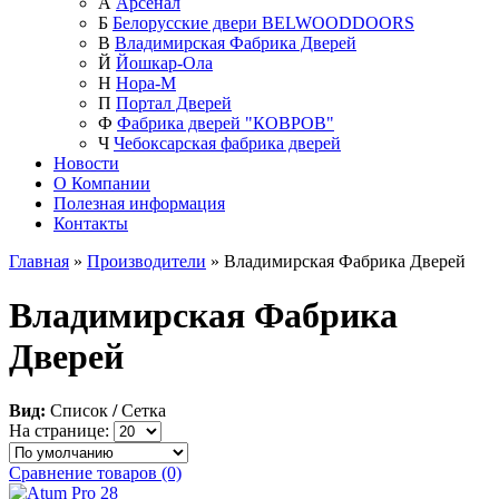
А
Арсенал
Б
Белорусские двери BELWOODDOORS
В
Владимирская Фабрика Дверей
Й
Йошкар-Ола
Н
Нора-М
П
Портал Дверей
Ф
Фабрика дверей "КОВРОВ"
Ч
Чебоксарская фабрика дверей
Новости
О Компании
Полезная информация
Контакты
Главная
»
Производители
» Владимирская Фабрика Дверей
Владимирская Фабрика
Дверей
Вид:
Список
/
Сетка
На странице:
Сравнение товаров (0)