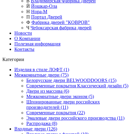
В
Владимирская Фабрика Дверей
Й
Йошкар-Ола
Н
Нора-М
П
Портал Дверей
Ф
Фабрика дверей "КОВРОВ"
Ч
Чебоксарская фабрика дверей
Новости
О Компании
Полезная информация
Контакты
Категории
Изделия в стиле ЛОФТ (1)
Межкомнатные двери (75)
Белорусские двери BELWOODDOORS (15)
Современные покрытия Классический дизайн (5)
Двери из массива (6)
Межкомнатные двери эконом (5)
Шпонированные двери российских
производителей (11)
Современные покрытия (22)
Эмалевые двери российского производства (11)
Распродажа (8)
Входные двери (126)