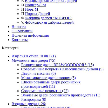
В
Владимирская Фабрика Дверей
Й
Йошкар-Ола
Н
Нора-М
П
Портал Дверей
Ф
Фабрика дверей "КОВРОВ"
Ч
Чебоксарская фабрика дверей
Новости
О Компании
Полезная информация
Контакты
Категории
Изделия в стиле ЛОФТ (1)
Межкомнатные двери (75)
Белорусские двери BELWOODDOORS (15)
Современные покрытия Классический дизайн (5)
Двери из массива (6)
Межкомнатные двери эконом (5)
Шпонированные двери российских
производителей (11)
Современные покрытия (22)
Эмалевые двери российского производства (11)
Распродажа (8)
Входные двери (126)