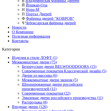
В
Владимирская Фабрика Дверей
Й
Йошкар-Ола
Н
Нора-М
П
Портал Дверей
Ф
Фабрика дверей "КОВРОВ"
Ч
Чебоксарская фабрика дверей
Новости
О Компании
Полезная информация
Контакты
Категории
Изделия в стиле ЛОФТ (1)
Межкомнатные двери (75)
Белорусские двери BELWOODDOORS (15)
Современные покрытия Классический дизайн (5)
Двери из массива (6)
Межкомнатные двери эконом (5)
Шпонированные двери российских
производителей (11)
Современные покрытия (22)
Эмалевые двери российского производства (11)
Распродажа (8)
Входные двери (126)