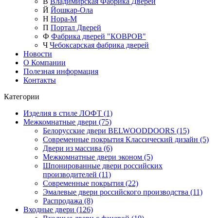
В
Владимирская Фабрика Дверей
Й
Йошкар-Ола
Н
Нора-М
П
Портал Дверей
Ф
Фабрика дверей "КОВРОВ"
Ч
Чебоксарская фабрика дверей
Новости
О Компании
Полезная информация
Контакты
Категории
Изделия в стиле ЛОФТ (1)
Межкомнатные двери (75)
Белорусские двери BELWOODDOORS (15)
Современные покрытия Классический дизайн (5)
Двери из массива (6)
Межкомнатные двери эконом (5)
Шпонированные двери российских
производителей (11)
Современные покрытия (22)
Эмалевые двери российского производства (11)
Распродажа (8)
Входные двери (126)