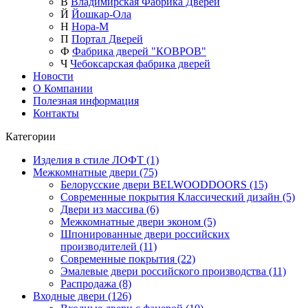
В
Владимирская Фабрика Дверей
Й
Йошкар-Ола
Н
Нора-М
П
Портал Дверей
Ф
Фабрика дверей "КОВРОВ"
Ч
Чебоксарская фабрика дверей
Новости
О Компании
Полезная информация
Контакты
Категории
Изделия в стиле ЛОФТ (1)
Межкомнатные двери (75)
Белорусские двери BELWOODDOORS (15)
Современные покрытия Классический дизайн (5)
Двери из массива (6)
Межкомнатные двери эконом (5)
Шпонированные двери российских
производителей (11)
Современные покрытия (22)
Эмалевые двери российского производства (11)
Распродажа (8)
Входные двери (126)