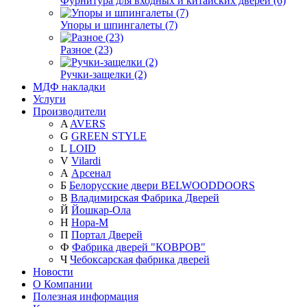
Фурнитура для входных и китайских дверей (6)
Упоры и шпингалеты (7)
Разное (23)
Ручки-защелки (2)
МДФ накладки
Услуги
Производители
A
AVERS
G
GREEN STYLE
L
LOID
V
Vilardi
А
Арсенал
Б
Белорусские двери BELWOODDOORS
В
Владимирская Фабрика Дверей
Й
Йошкар-Ола
Н
Нора-М
П
Портал Дверей
Ф
Фабрика дверей "КОВРОВ"
Ч
Чебоксарская фабрика дверей
Новости
О Компании
Полезная информация