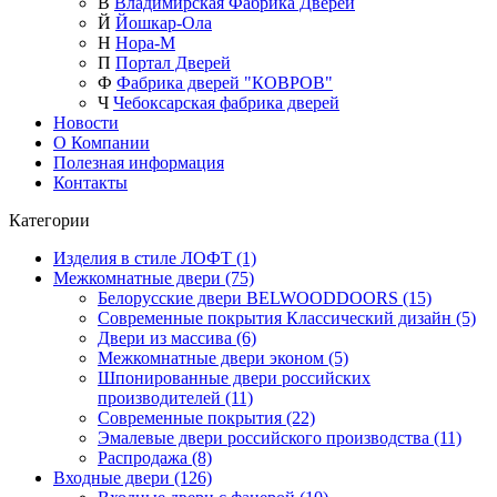
В
Владимирская Фабрика Дверей
Й
Йошкар-Ола
Н
Нора-М
П
Портал Дверей
Ф
Фабрика дверей "КОВРОВ"
Ч
Чебоксарская фабрика дверей
Новости
О Компании
Полезная информация
Контакты
Категории
Изделия в стиле ЛОФТ (1)
Межкомнатные двери (75)
Белорусские двери BELWOODDOORS (15)
Современные покрытия Классический дизайн (5)
Двери из массива (6)
Межкомнатные двери эконом (5)
Шпонированные двери российских
производителей (11)
Современные покрытия (22)
Эмалевые двери российского производства (11)
Распродажа (8)
Входные двери (126)