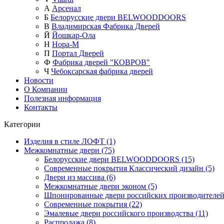
А
Арсенал
Б
Белорусские двери BELWOODDOORS
В
Владимирская Фабрика Дверей
Й
Йошкар-Ола
Н
Нора-М
П
Портал Дверей
Ф
Фабрика дверей "КОВРОВ"
Ч
Чебоксарская фабрика дверей
Новости
О Компании
Полезная информация
Контакты
Категории
Изделия в стиле ЛОФТ (1)
Межкомнатные двери (75)
Белорусские двери BELWOODDOORS (15)
Современные покрытия Классический дизайн (5)
Двери из массива (6)
Межкомнатные двери эконом (5)
Шпонированные двери российских производителей 
Современные покрытия (22)
Эмалевые двери российского производства (11)
Распродажа (8)