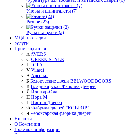
Фурнитура для входных и китайских дверей (6)
Упоры и шпингалеты (7)
Разное (23)
Ручки-защелки (2)
МДФ накладки
Услуги
Производители
A
AVERS
G
GREEN STYLE
L
LOID
V
Vilardi
А
Арсенал
Б
Белорусские двери BELWOODDOORS
В
Владимирская Фабрика Дверей
Й
Йошкар-Ола
Н
Нора-М
П
Портал Дверей
Ф
Фабрика дверей "КОВРОВ"
Ч
Чебоксарская фабрика дверей
Новости
О Компании
Полезная информация