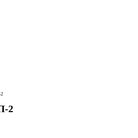
-2
П-2