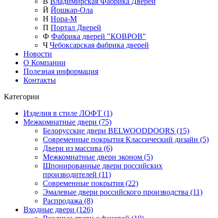
В
Владимирская Фабрика Дверей
Й
Йошкар-Ола
Н
Нора-М
П
Портал Дверей
Ф
Фабрика дверей "КОВРОВ"
Ч
Чебоксарская фабрика дверей
Новости
О Компании
Полезная информация
Контакты
Категории
Изделия в стиле ЛОФТ (1)
Межкомнатные двери (75)
Белорусские двери BELWOODDOORS (15)
Современные покрытия Классический дизайн (5)
Двери из массива (6)
Межкомнатные двери эконом (5)
Шпонированные двери российских
производителей (11)
Современные покрытия (22)
Эмалевые двери российского производства (11)
Распродажа (8)
Входные двери (126)