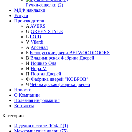
Ручки-защелки (2)
МДФ накладки
Услуги
Производители
A
AVERS
G
GREEN STYLE
L
LOID
V
Vilardi
А
Арсенал
Б
Белорусские двери BELWOODDOORS
В
Владимирская Фабрика Дверей
Й
Йошкар-Ола
Н
Нора-М
П
Портал Дверей
Ф
Фабрика дверей "КОВРОВ"
Ч
Чебоксарская фабрика дверей
Новости
О Компании
Полезная информация
Контакты
Категории
Изделия в стиле ЛОФТ (1)
Межкомнатные двери (75)