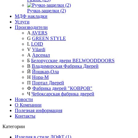
Ручки-защелки (2)
МДФ накладки
Услуги
Производители
A
AVERS
G
GREEN STYLE
L
LOID
V
Vilardi
А
Арсенал
Б
Белорусские двери BELWOODDOORS
В
Владимирская Фабрика Дверей
Й
Йошкар-Ола
Н
Нора-М
П
Портал Дверей
Ф
Фабрика дверей "КОВРОВ"
Ч
Чебоксарская фабрика дверей
Новости
О Компании
Полезная информация
Контакты
Категории
Изделия в стиле ЛОФТ (1)