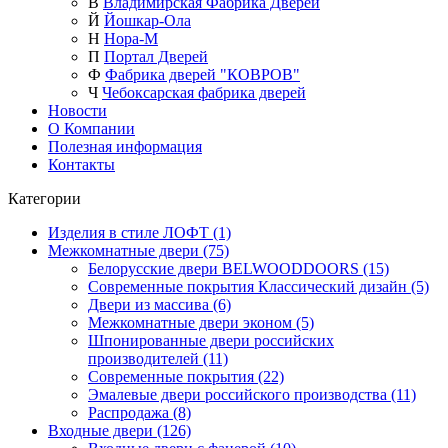
В
Владимирская Фабрика Дверей
Й
Йошкар-Ола
Н
Нора-М
П
Портал Дверей
Ф
Фабрика дверей "КОВРОВ"
Ч
Чебоксарская фабрика дверей
Новости
О Компании
Полезная информация
Контакты
Категории
Изделия в стиле ЛОФТ (1)
Межкомнатные двери (75)
Белорусские двери BELWOODDOORS (15)
Современные покрытия Классический дизайн (5)
Двери из массива (6)
Межкомнатные двери эконом (5)
Шпонированные двери российских
производителей (11)
Современные покрытия (22)
Эмалевые двери российского производства (11)
Распродажа (8)
Входные двери (126)