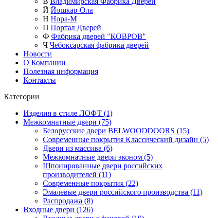
В
Владимирская Фабрика Дверей
Й
Йошкар-Ола
Н
Нора-М
П
Портал Дверей
Ф
Фабрика дверей "КОВРОВ"
Ч
Чебоксарская фабрика дверей
Новости
О Компании
Полезная информация
Контакты
Категории
Изделия в стиле ЛОФТ (1)
Межкомнатные двери (75)
Белорусские двери BELWOODDOORS (15)
Современные покрытия Классический дизайн (5)
Двери из массива (6)
Межкомнатные двери эконом (5)
Шпонированные двери российских
производителей (11)
Современные покрытия (22)
Эмалевые двери российского производства (11)
Распродажа (8)
Входные двери (126)