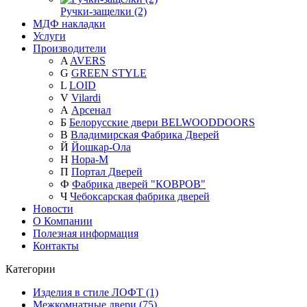
Ручки-защелки (2)
МДФ накладки
Услуги
Производители
A
AVERS
G
GREEN STYLE
L
LOID
V
Vilardi
А
Арсенал
Б
Белорусские двери BELWOODDOORS
В
Владимирская Фабрика Дверей
Й
Йошкар-Ола
Н
Нора-М
П
Портал Дверей
Ф
Фабрика дверей "КОВРОВ"
Ч
Чебоксарская фабрика дверей
Новости
О Компании
Полезная информация
Контакты
Категории
Изделия в стиле ЛОФТ (1)
Межкомнатные двери (75)