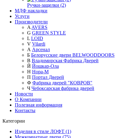
Ручки-защелки (2)
МДФ накладки
Услуги
Производители
A
AVERS
G
GREEN STYLE
L
LOID
V
Vilardi
А
Арсенал
Б
Белорусские двери BELWOODDOORS
В
Владимирская Фабрика Дверей
Й
Йошкар-Ола
Н
Нора-М
П
Портал Дверей
Ф
Фабрика дверей "КОВРОВ"
Ч
Чебоксарская фабрика дверей
Новости
О Компании
Полезная информация
Контакты
Категории
Изделия в стиле ЛОФТ (1)
Межкомнатные двери (75)