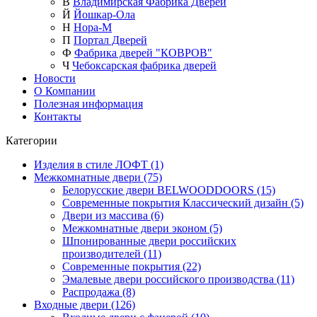
В
Владимирская Фабрика Дверей
Й
Йошкар-Ола
Н
Нора-М
П
Портал Дверей
Ф
Фабрика дверей "КОВРОВ"
Ч
Чебоксарская фабрика дверей
Новости
О Компании
Полезная информация
Контакты
Категории
Изделия в стиле ЛОФТ (1)
Межкомнатные двери (75)
Белорусские двери BELWOODDOORS (15)
Современные покрытия Классический дизайн (5)
Двери из массива (6)
Межкомнатные двери эконом (5)
Шпонированные двери российских
производителей (11)
Современные покрытия (22)
Эмалевые двери российского производства (11)
Распродажа (8)
Входные двери (126)