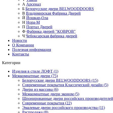
А
Арсенал
Б
Белорусские двери BELWOODDOORS
В
Владимирская Фабрика Дверей
Й
Йошкар-Ола
Н
Нора-М
П
Портал Дверей
Ф
Фабрика дверей "КОВРОВ"
Ч
Чебоксарская фабрика дверей
Новости
О Компании
Полезная информация
Контакты
Категории
Изделия в стиле ЛОФТ (1)
Межкомнатные двери (75)
Белорусские двери BELWOODDOORS (15)
Современные покрытия Классический дизайн (5)
Двери из массива (6)
Межкомнатные двери эконом (5)
Шпонированные двери российских производителей 
Современные покрытия (22)
Эмалевые двери российского производства (11)
Распродажа (8)