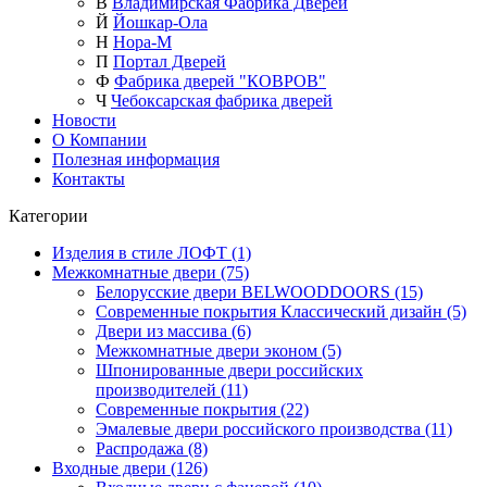
В
Владимирская Фабрика Дверей
Й
Йошкар-Ола
Н
Нора-М
П
Портал Дверей
Ф
Фабрика дверей "КОВРОВ"
Ч
Чебоксарская фабрика дверей
Новости
О Компании
Полезная информация
Контакты
Категории
Изделия в стиле ЛОФТ (1)
Межкомнатные двери (75)
Белорусские двери BELWOODDOORS (15)
Современные покрытия Классический дизайн (5)
Двери из массива (6)
Межкомнатные двери эконом (5)
Шпонированные двери российских
производителей (11)
Современные покрытия (22)
Эмалевые двери российского производства (11)
Распродажа (8)
Входные двери (126)