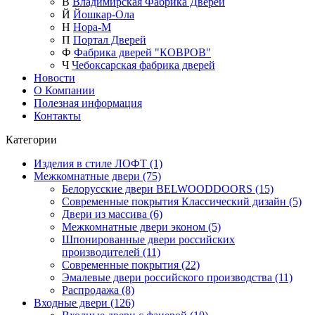
В
Владимирская Фабрика Дверей
Й
Йошкар-Ола
Н
Нора-М
П
Портал Дверей
Ф
Фабрика дверей "КОВРОВ"
Ч
Чебоксарская фабрика дверей
Новости
О Компании
Полезная информация
Контакты
Категории
Изделия в стиле ЛОФТ (1)
Межкомнатные двери (75)
Белорусские двери BELWOODDOORS (15)
Современные покрытия Классический дизайн (5)
Двери из массива (6)
Межкомнатные двери эконом (5)
Шпонированные двери российских
производителей (11)
Современные покрытия (22)
Эмалевые двери российского производства (11)
Распродажа (8)
Входные двери (126)