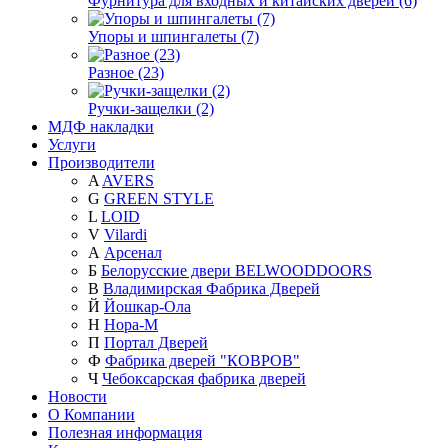
Фурнитура для входных и китайских дверей (6)
Упоры и шпингалеты (7)
Разное (23)
Ручки-защелки (2)
МДФ накладки
Услуги
Производители
A
AVERS
G
GREEN STYLE
L
LOID
V
Vilardi
А
Арсенал
Б
Белорусские двери BELWOODDOORS
В
Владимирская Фабрика Дверей
Й
Йошкар-Ола
Н
Нора-М
П
Портал Дверей
Ф
Фабрика дверей "КОВРОВ"
Ч
Чебоксарская фабрика дверей
Новости
О Компании
Полезная информация