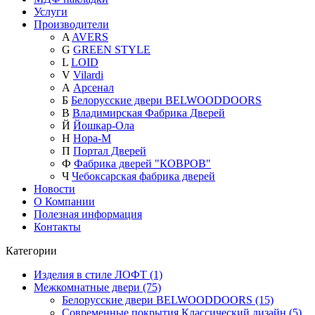
Услуги
Производители
A
AVERS
G
GREEN STYLE
L
LOID
V
Vilardi
А
Арсенал
Б
Белорусские двери BELWOODDOORS
В
Владимирская Фабрика Дверей
Й
Йошкар-Ола
Н
Нора-М
П
Портал Дверей
Ф
Фабрика дверей "КОВРОВ"
Ч
Чебоксарская фабрика дверей
Новости
О Компании
Полезная информация
Контакты
Категории
Изделия в стиле ЛОФТ (1)
Межкомнатные двери (75)
Белорусские двери BELWOODDOORS (15)
Современные покрытия Классический дизайн (5)