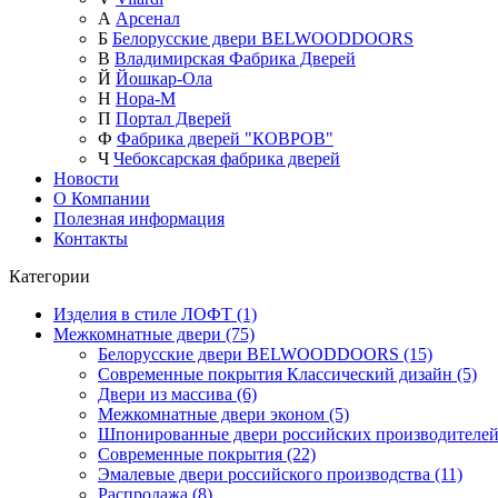
А
Арсенал
Б
Белорусские двери BELWOODDOORS
В
Владимирская Фабрика Дверей
Й
Йошкар-Ола
Н
Нора-М
П
Портал Дверей
Ф
Фабрика дверей "КОВРОВ"
Ч
Чебоксарская фабрика дверей
Новости
О Компании
Полезная информация
Контакты
Категории
Изделия в стиле ЛОФТ (1)
Межкомнатные двери (75)
Белорусские двери BELWOODDOORS (15)
Современные покрытия Классический дизайн (5)
Двери из массива (6)
Межкомнатные двери эконом (5)
Шпонированные двери российских производителей 
Современные покрытия (22)
Эмалевые двери российского производства (11)
Распродажа (8)