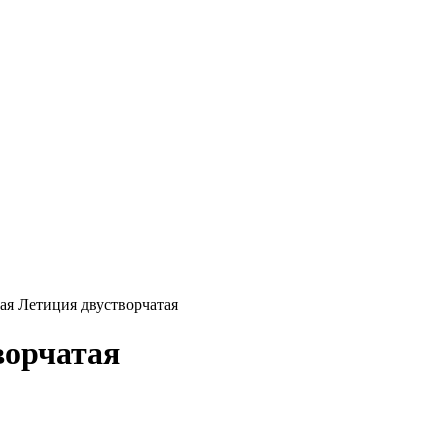
ая Летиция двустворчатая
ворчатая