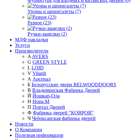
Фурнитура для входных и китайских дверей (6)
Упоры и шпингалеты (7)
Разное (23)
Ручки-защелки (2)
МДФ накладки
Услуги
Производители
A
AVERS
G
GREEN STYLE
L
LOID
V
Vilardi
А
Арсенал
Б
Белорусские двери BELWOODDOORS
В
Владимирская Фабрика Дверей
Й
Йошкар-Ола
Н
Нора-М
П
Портал Дверей
Ф
Фабрика дверей "КОВРОВ"
Ч
Чебоксарская фабрика дверей
Новости
О Компании
Полезная информация