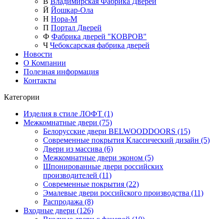
В
Владимирская Фабрика Дверей
Й
Йошкар-Ола
Н
Нора-М
П
Портал Дверей
Ф
Фабрика дверей "КОВРОВ"
Ч
Чебоксарская фабрика дверей
Новости
О Компании
Полезная информация
Контакты
Категории
Изделия в стиле ЛОФТ (1)
Межкомнатные двери (75)
Белорусские двери BELWOODDOORS (15)
Современные покрытия Классический дизайн (5)
Двери из массива (6)
Межкомнатные двери эконом (5)
Шпонированные двери российских
производителей (11)
Современные покрытия (22)
Эмалевые двери российского производства (11)
Распродажа (8)
Входные двери (126)