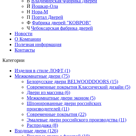
В
Владимирская Фабрика Дверей
Й
Йошкар-Ола
Н
Нора-М
П
Портал Дверей
Ф
Фабрика дверей "КОВРОВ"
Ч
Чебоксарская фабрика дверей
Новости
О Компании
Полезная информация
Контакты
Категории
Изделия в стиле ЛОФТ (1)
Межкомнатные двери (75)
Белорусские двери BELWOODDOORS (15)
Современные покрытия Классический дизайн (5)
Двери из массива (6)
Межкомнатные двери эконом (5)
Шпонированные двери российских
производителей (11)
Современные покрытия (22)
Эмалевые двери российского производства (11)
Распродажа (8)
Входные двери (126)