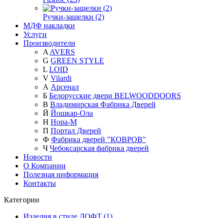
Ручки-защелки (2)
МДФ накладки
Услуги
Производители
A
AVERS
G
GREEN STYLE
L
LOID
V
Vilardi
А
Арсенал
Б
Белорусские двери BELWOODDOORS
В
Владимирская Фабрика Дверей
Й
Йошкар-Ола
Н
Нора-М
П
Портал Дверей
Ф
Фабрика дверей "КОВРОВ"
Ч
Чебоксарская фабрика дверей
Новости
О Компании
Полезная информация
Контакты
Категории
Изделия в стиле ЛОФТ (1)