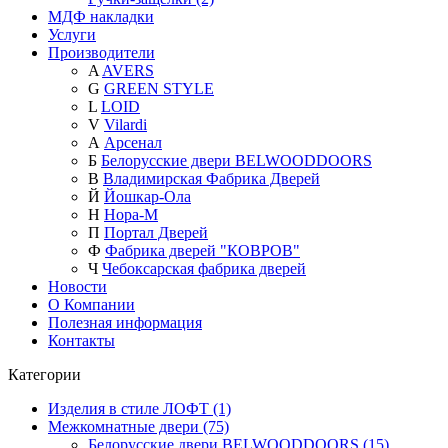
МДФ накладки
Услуги
Производители
A
AVERS
G
GREEN STYLE
L
LOID
V
Vilardi
А
Арсенал
Б
Белорусские двери BELWOODDOORS
В
Владимирская Фабрика Дверей
Й
Йошкар-Ола
Н
Нора-М
П
Портал Дверей
Ф
Фабрика дверей "КОВРОВ"
Ч
Чебоксарская фабрика дверей
Новости
О Компании
Полезная информация
Контакты
Категории
Изделия в стиле ЛОФТ (1)
Межкомнатные двери (75)
Белорусские двери BELWOODDOORS (15)